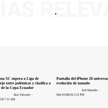
IAS RELE
.
ona SC supera a Liga de
Pantalla del iPhone 20 aniversa
ejo entre polémicas y clasifica a
evolución de tamaño
s de la Copa Ecuador
Joel Almeida
-
Alex Valverde
-
Mié 05/08/26 3:21 PM
8/26 7:11 AM