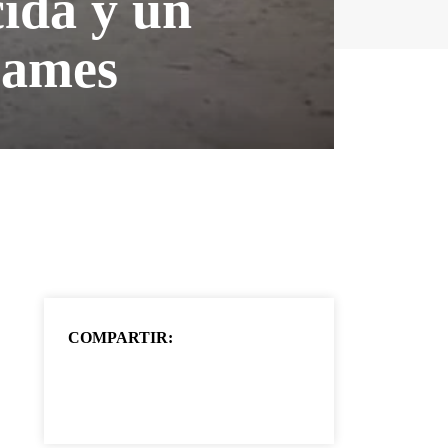
cida y un
cames
COMPARTIR: