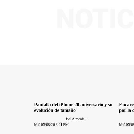
NOTIC
Pantalla del iPhone 20 aniversario y su
Encarec
evolución de tamaño
por la
Joel Almeida
-
Mié 05/08/26 3:21 PM
Mié 05/0