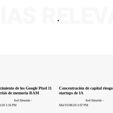
IAS RELE
.
imiento de los Google Pixel 11
Concentración de capital riesgo
 crisis de memoria RAM
startups de IA
Joel Almeida
-
Joel Almeida
-
8/26 3:16 PM
Mié 05/08/26 3:07 PM