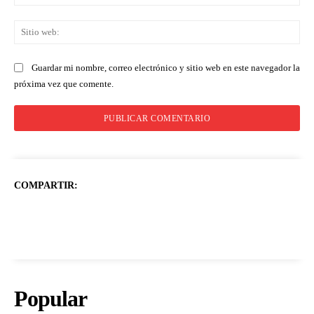
ele
Sit
we
Guardar mi nombre, correo electrónico y sitio web en este navegador la
próxima vez que comente.
COMPARTIR:
Popular