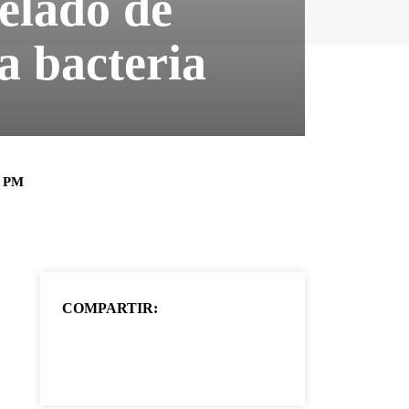
helado de
sa bacteria
9 PM
COMPARTIR: