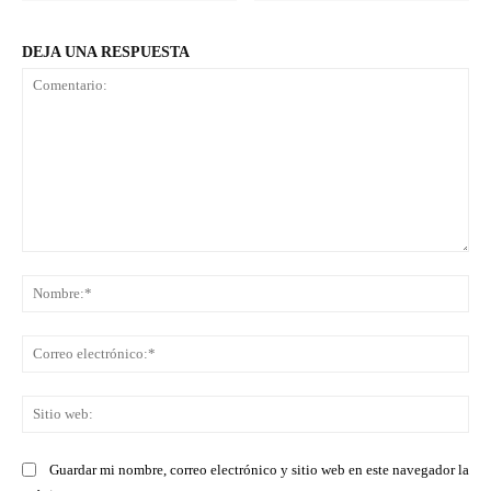
DEJA UNA RESPUESTA
Comentario:
No
Co
ele
Sit
we
Guardar mi nombre, correo electrónico y sitio web en este navegador la