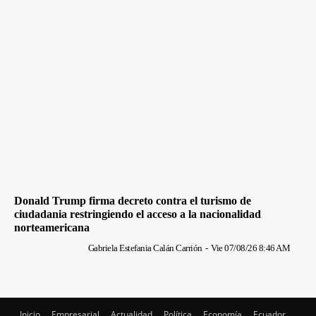
Donald Trump firma decreto contra el turismo de
ciudadania restringiendo el acceso a la nacionalidad
norteamericana
Gabriela Estefania Calán Carrión
-
Vie 07/08/26 8:46 AM
Inicio
Empresarial
Actualidad
Política
Economía
Ecuador