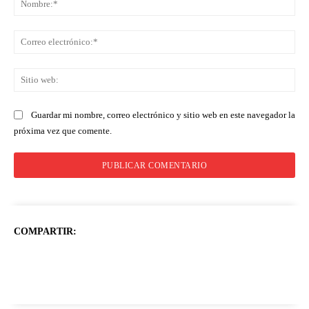
Co
ele
Sit
we
Guardar mi nombre, correo electrónico y sitio web en este navegador la
próxima vez que comente.
COMPARTIR: