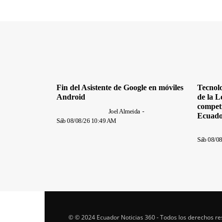
Fin del Asistente de Google en móviles
Tecnolo
Android
de la L
competi
Joel Almeida
-
Ecuad
Sáb 08/08/26 10:49 AM
Sáb 08/0
© © 2024 Ecuador Noticias 360 - Todos los derechos r