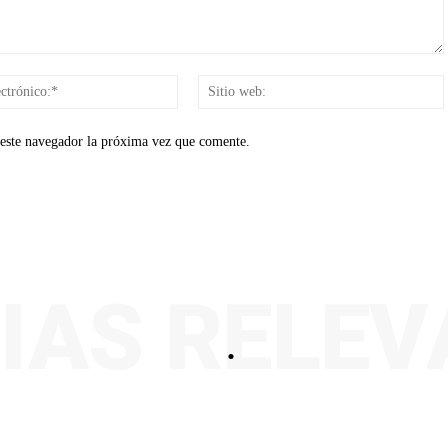
Correo
electrónico:*
 este navegador la próxima vez que comente.
IAS RELE
.