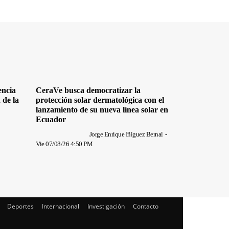
encia
CeraVe busca democratizar la
 de la
protección solar dermatológica con el
lanzamiento de su nueva línea solar en
Ecuador
Jorge Enrique Iñiguez Bernal
-
Vie 07/08/26 4:50 PM
Deportes
Internacional
Investigación
Contacto