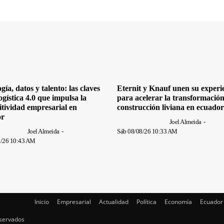
gía, datos y talento: las claves
Eternit y Knauf unen su experi
ogística 4.0 que impulsa la
para acelerar la transformación
tividad empresarial en
construcción liviana en ecuador
or
Joel Almeida
-
Joel Almeida
-
Sáb 08/08/26 10:33 AM
8/26 10:43 AM
Inicio
Empresarial
Actualidad
Política
Economía
Ecuador
eservados