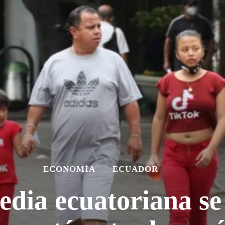
ECONOMÍA
ECUADOR
edia ecuatoriana se 