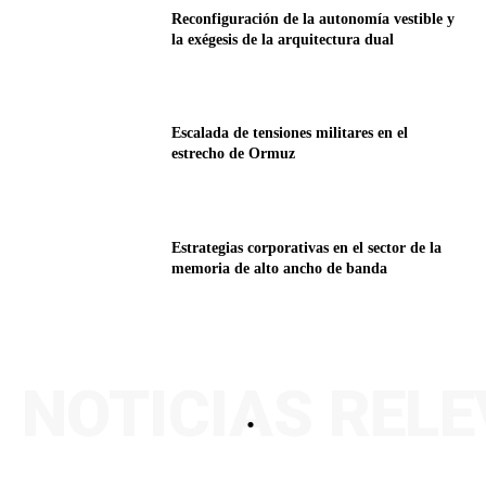
Reconfiguración de la autonomía vestible y
la exégesis de la arquitectura dual
Escalada de tensiones militares en el
estrecho de Ormuz
Estrategias corporativas en el sector de la
memoria de alto ancho de banda
NOTICIAS REL
.