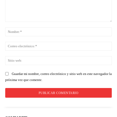
Comentario:
No
Co
ele
Sit
we
Guardar mi nombre, correo electrónico y sitio web en este navegador la
próxima vez que comente.