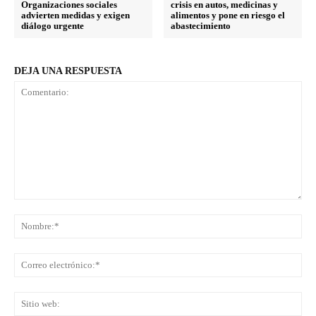
Organizaciones sociales
crisis en autos, medicinas y
advierten medidas y exigen
alimentos y pone en riesgo el
diálogo urgente
abastecimiento
DEJA UNA RESPUESTA
Comentario:
No
Co
ele
Sit
we