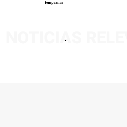
tempranas
NOTICIAS REL
.