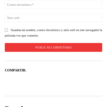
Co
ele
Sit
we
Guardar mi nombre, correo electrónico y sitio web en este navegador la
próxima vez que comente.
COMPARTIR: