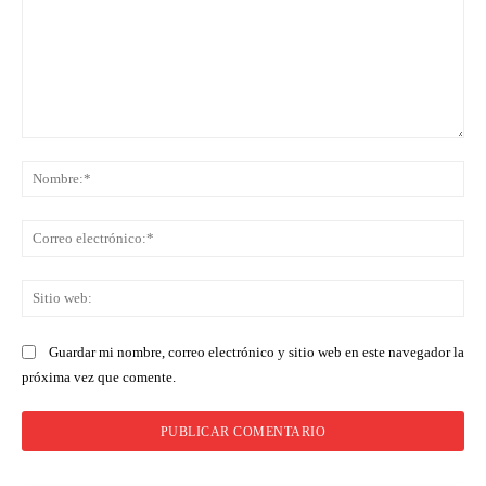
Comentario:
No
Co
ele
Sit
we
Guardar mi nombre, correo electrónico y sitio web en este navegador la
próxima vez que comente.