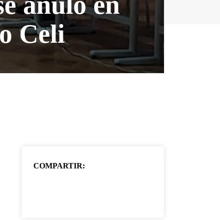
se anuló en
o Celi
COMPARTIR: