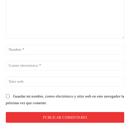
Comentario:
No
Co
ele
Sit
we
Guardar mi nombre, correo electrónico y sitio web en este navegador la
próxima vez que comente.