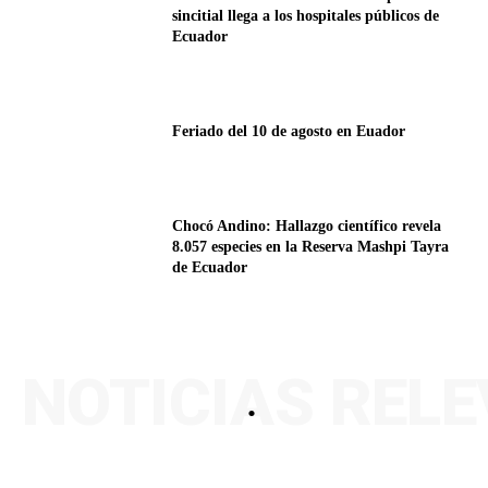
sincitial llega a los hospitales públicos de
Ecuador
Feriado del 10 de agosto en Euador
Chocó Andino: Hallazgo científico revela
8.057 especies en la Reserva Mashpi Tayra
de Ecuador
NOTICIAS REL
.