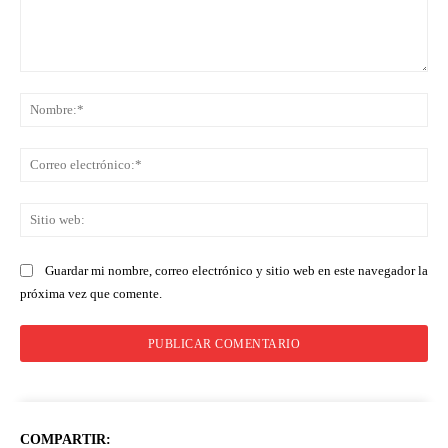
Comentario:
No
Co
ele
Sit
we
Guardar mi nombre, correo electrónico y sitio web en este navegador la
próxima vez que comente.
COMPARTIR: